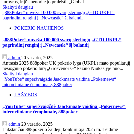
turnyras, ir jūs nenorite jo praleisti. „Global...
Skaityti daugiau
„888Poker“ nuveža 100 000 svarų sterlingų „GTD UKPL“
pagrindinį renginį į „Newcastle“ šį balandį
POKERIO NAUJIENOS
„888Poker“ nuveža 100 000 svarų sterlingų „GTD UKPL“
pagrindinį renginį į „Newcastle“ šį balandį
admin
20 vasario, 2025
Antrasis 2025 888poker UK pokerio lyga (UKPL) mato populiarųjį
tiesioginio pokerio turą „Grosvenor G“ kazino Niukaslyje nuo...
Skaityti daugiau
„YouTube“ superžvaigždė Jaackmaate vaidina „Pokernews“
internetiniame čempionate, 888poker
LAŽYBOS
„YouTube“ superžvaigždė Jaackmaate vaidina „Pokernews“
internetiniame čempionate, 888poker
admin
20 vasario, 2025
Tūkstančiai 888pokerio žaidėjų konkuruoja 2025 m. Leidime