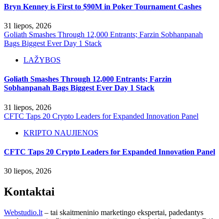
Bryn Kenney is First to $90M in Poker Tournament Cashes
31 liepos, 2026
Goliath Smashes Through 12,000 Entrants; Farzin Sobhanpanah
Bags Biggest Ever Day 1 Stack
LAŽYBOS
Goliath Smashes Through 12,000 Entrants; Farzin
Sobhanpanah Bags Biggest Ever Day 1 Stack
31 liepos, 2026
CFTC Taps 20 Crypto Leaders for Expanded Innovation Panel
KRIPTO NAUJIENOS
CFTC Taps 20 Crypto Leaders for Expanded Innovation Panel
30 liepos, 2026
Kontaktai
Webstudio.lt
– tai skaitmeninio marketingo ekspertai, padedantys