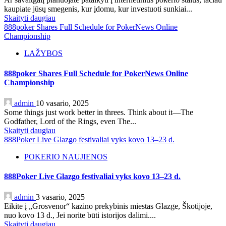
kaupiate jūsų smegenis, kur įdomu, kur investuoti sunkiai...
Skaityti daugiau
888poker Shares Full Schedule for PokerNews Online
Championship
LAŽYBOS
888poker Shares Full Schedule for PokerNews Online
Championship
admin
10 vasario, 2025
Some things just work better in threes. Think about it—The
Godfather, Lord of the Rings, even The...
Skaityti daugiau
888Poker Live Glazgo festivaliai vyks kovo 13–23 d.
POKERIO NAUJIENOS
888Poker Live Glazgo festivaliai vyks kovo 13–23 d.
admin
3 vasario, 2025
Eikite į „Grosvenor“ kazino prekybinis miestas Glazge, Škotijoje,
nuo kovo 13 d., Jei norite būti istorijos dalimi....
Skaityti daugiau