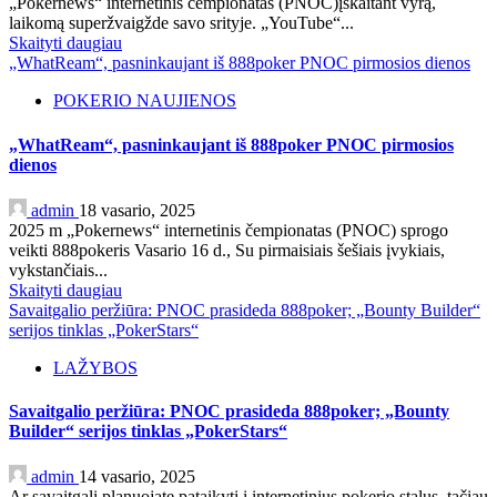
„Pokernews“ internetinis čempionatas (PNOC)įskaitant vyrą,
laikomą superžvaigžde savo srityje. „YouTube“...
Skaityti daugiau
„WhatReam“, pasninkaujant iš 888poker PNOC pirmosios dienos
POKERIO NAUJIENOS
„WhatReam“, pasninkaujant iš 888poker PNOC pirmosios
dienos
admin
18 vasario, 2025
2025 m „Pokernews“ internetinis čempionatas (PNOC) sprogo
veikti 888pokeris Vasario 16 d., Su pirmaisiais šešiais įvykiais,
vykstančiais...
Skaityti daugiau
Savaitgalio peržiūra: PNOC prasideda 888poker; „Bounty Builder“
serijos tinklas „PokerStars“
LAŽYBOS
Savaitgalio peržiūra: PNOC prasideda 888poker; „Bounty
Builder“ serijos tinklas „PokerStars“
admin
14 vasario, 2025
Ar savaitgalį planuojate pataikyti į internetinius pokerio stalus, tačiau