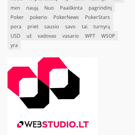
mėn
naują
Nuo
Paaiškinta
pagrindinį
Poker
pokerio
PokerNews
PokerStars
pora
prieš
sausio
savo
tai
turnyrą
USD
už
vadovas
vasario
WPT
WSOP
yra