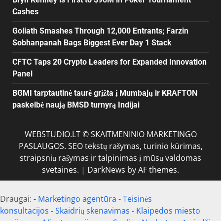
Cashes
Goliath Smashes Through 12,000 Entrants; Farzin
Sobhanpanah Bags Biggest Ever Day 1 Stack
CFTC Taps 20 Crypto Leaders for Expanded Innovation
Panel
BGMI tarptautinė taurė grįžta į Mumbajų ir KRAFTON
paskelbė naują BMSD turnyrą Indijai
WEBSTUDIO.LT © SKAITMENINIO MARKETINGO
PASLAUGOS. SEO tekstų rašymas, turinio kūrimas,
straipsnių rašymas ir talpinimas į mūsų valdomas
svetaines.
|
DarkNews
by AF themes.
Draugai: -
Marketingo agentūra
-
Teisinės
konsultacijos
-
Skaidrių skenavimas
-
Klaipedos miesto