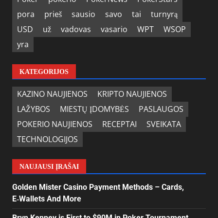
pora
prieš
sausio
savo
tai
turnyrą
USD
už
vadovas
vasario
WPT
WSOP
yra
KATEGORIJOS
KAZINO NAUJIENOS
KRIPTO NAUJIENOS
LAŽYBOS
MIESTŲ ĮDOMYBĖS
PASLAUGOS
POKERIO NAUJIENOS
RECEPTAI
SVEIKATA
TECHNOLOGIJOS
NAUJAUSI ĮRAŠAI
Golden Mister Casino Payment Methods – Cards,
E‑Wallets And More
Bryn Kenney is First to $90M in Poker Tournament