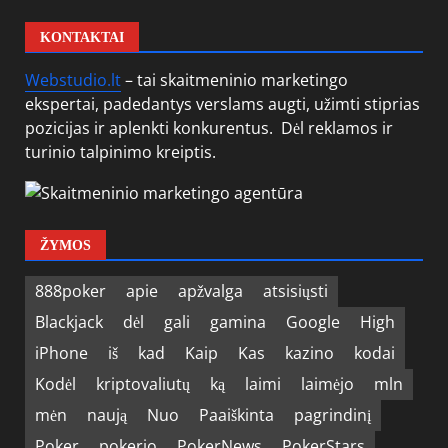
KONTAKTAI
Webstudio.lt
– tai skaitmeninio marketingo
ekspertai, padedantys verslams augti, užimti stiprias
pozicijas ir aplenkti konkurentus. Dėl reklamos ir
turinio talpinimo kreiptis.
ŽYMOS
888poker
apie
apžvalga
atsisiųsti
Blackjack
dėl
gali
gamina
Google
High
iPhone
iš
kad
Kaip
Kas
kazino
kodai
Kodėl
kriptovaliutų
ką
laimi
laimėjo
mln
mėn
naują
Nuo
Paaiškinta
pagrindinį
Poker
pokerio
PokerNews
PokerStars