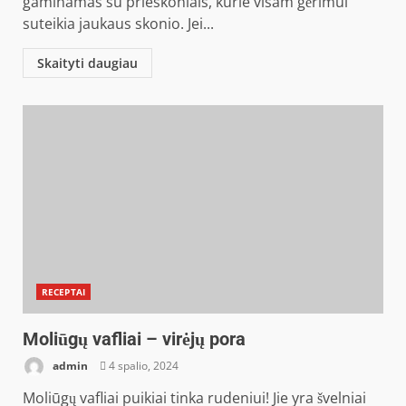
gaminamas su prieskoniais, kurie visam gėrimui
suteikia jaukaus skonio. Jei...
Skaityti daugiau
RECEPTAI
Moliūgų vafliai – virėjų pora
admin
4 spalio, 2024
Moliūgų vafliai puikiai tinka rudeniui! Jie yra švelniai