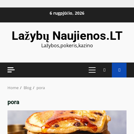
6 rugpjūčio, 2026
Lažybų Naujienos.LT
Lažybos,pokeris,kazino
Home
Blog
pora
pora