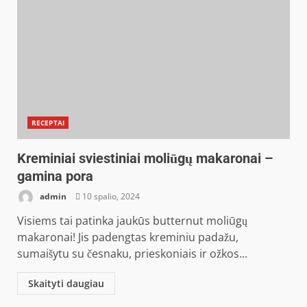
RECEPTAI
Kreminiai sviestiniai moliūgų makaronai –
gamina pora
admin
10 spalio, 2024
Visiems tai patinka jaukūs butternut moliūgų
makaronai! Jis padengtas kreminiu padažu,
sumaišytu su česnaku, prieskoniais ir ožkos...
Skaityti daugiau