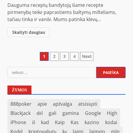
Dauguma receptų bandytojų šiame recepte
pirmenybę teikė paprastiems baltymų milteliams,
tačiau tinka ir vanilė. Mums patinka klevų...
Skaityti daugiau
1
2
3
4
Next
ŽYMOS
888poker
apie
apžvalga
atsisiųsti
Blackjack
dėl
gali
gamina
Google
High
iPhone
iš
kad
Kaip
Kas
kazino
kodai
Kodėl
kriptovaliutų
ką
laimi
laimėjo
mln