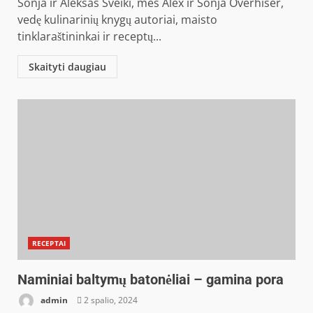
Sonja ir Aleksas Sveiki, mes Alex ir Sonja Overhiser,
vedę kulinarinių knygų autoriai, maisto
tinklaraštininkai ir receptų...
Skaityti daugiau
RECEPTAI
Naminiai baltymų batonėliai – gamina pora
admin
2 spalio, 2024