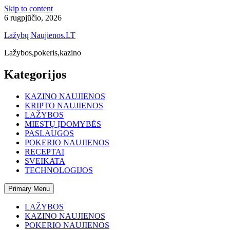
Skip to content
6 rugpjūčio, 2026
Lažybų Naujienos.LT
Lažybos,pokeris,kazino
Kategorijos
KAZINO NAUJIENOS
KRIPTO NAUJIENOS
LAŽYBOS
MIESTŲ ĮDOMYBĖS
PASLAUGOS
POKERIO NAUJIENOS
RECEPTAI
SVEIKATA
TECHNOLOGIJOS
Primary Menu
LAŽYBOS
KAZINO NAUJIENOS
POKERIO NAUJIENOS