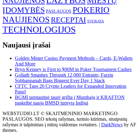
LAŽYBOS
MIESTŲ
NAUJIENOS
POKERIO
ĮDOMYBĖS
PASLAUGOS
NAUJIENOS
RECEPTAI
SVEIKATA
TECHNOLOGIJOS
Naujausi įrašai
Golden Mister Casino Payment Methods – Cards, E‑Wallets
And More
Bryn Kenney is First to $90M in Poker Tournament Cashes
Goliath Smashes Through 12,000 Entrants; Farzin
Sobhanpanah Bags Biggest Ever Day 1 Stack
CFTC Taps 20 Crypto Leaders for Expanded Innovation
Panel
BGMI tarptautinė taurė grįžta į Mumbajų ir KRAFTON
paskelbė naują BMSD turnyrą Indijai
WEBSTUDIO.LT © SKAITMENINIO MARKETINGO
PASLAUGOS. SEO tekstų rašymas, turinio kūrimas, straipsnių
rašymas ir talpinimas į mūsų valdomas svetaines.
|
DarkNews
by AF
themes.