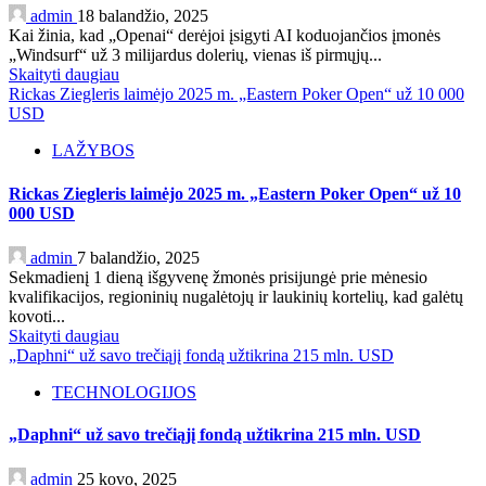
admin
18 balandžio, 2025
Kai žinia, kad „Openai“ derėjoi įsigyti AI koduojančios įmonės
„Windsurf“ už 3 milijardus dolerių, vienas iš pirmųjų...
Skaityti daugiau
Rickas Ziegleris laimėjo 2025 m. „Eastern Poker Open“ už 10 000
USD
LAŽYBOS
Rickas Ziegleris laimėjo 2025 m. „Eastern Poker Open“ už 10
000 USD
admin
7 balandžio, 2025
Sekmadienį 1 dieną išgyvenę žmonės prisijungė prie mėnesio
kvalifikacijos, regioninių nugalėtojų ir laukinių kortelių, kad galėtų
kovoti...
Skaityti daugiau
„Daphni“ už savo trečiąjį fondą užtikrina 215 mln. USD
TECHNOLOGIJOS
„Daphni“ už savo trečiąjį fondą užtikrina 215 mln. USD
admin
25 kovo, 2025