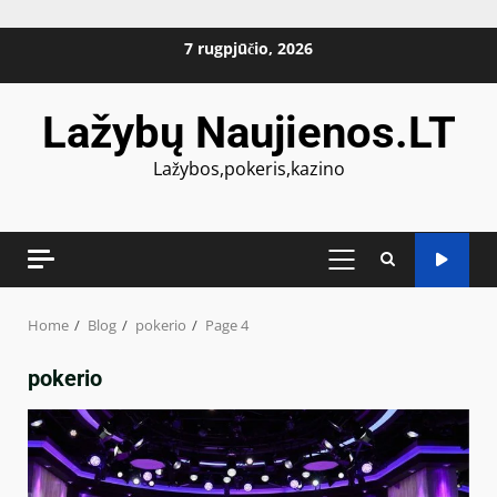
7 rugpjūčio, 2026
Lažybų Naujienos.LT
Lažybos,pokeris,kazino
Home
Blog
pokerio
Page 4
pokerio