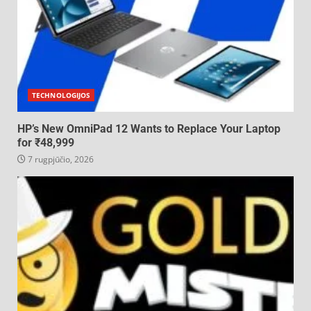
TECHNOLOGIJOS
HP’s New OmniPad 12 Wants to Replace Your Laptop
for ₹48,999
7 rugpjūčio, 2026