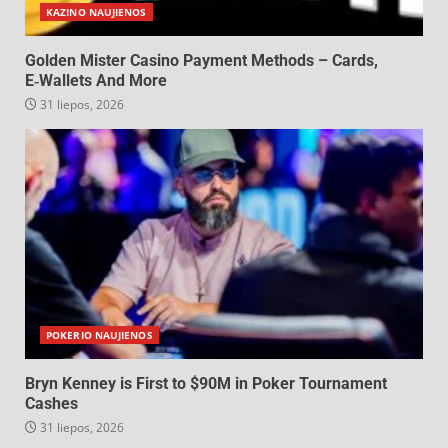
KAZINO NAUJIENOS
Golden Mister Casino Payment Methods – Cards,
E‑Wallets And More
31 liepos, 2026
POKERIO NAUJIENOS
Bryn Kenney is First to $90M in Poker Tournament
Cashes
31 liepos, 2026