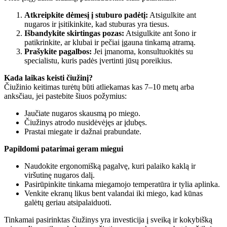
Atkreipkite dėmesį į stuburo padėtį:
Atsigulkite ant
nugaros ir įsitikinkite, kad stuburas yra tiesus.
Išbandykite skirtingas pozas:
Atsigulkite ant šono ir
patikrinkite, ar klubai ir pečiai įgauna tinkamą atramą.
Prašykite pagalbos:
Jei įmanoma, konsultuokitės su
specialistu, kuris padės įvertinti jūsų poreikius.
Kada laikas keisti čiužinį?
Čiužinio keitimas turėtų būti atliekamas kas 7–10 metų arba
anksčiau, jei pastebite šiuos požymius:
Jaučiate nugaros skausmą po miego.
Čiužinys atrodo nusidėvėjęs ar įdubęs.
Prastai miegate ir dažnai prabundate.
Papildomi patarimai geram miegui
Naudokite ergonomišką pagalvę, kuri palaiko kaklą ir
viršutinę nugaros dalį.
Pasirūpinkite tinkama miegamojo temperatūra ir tylia aplinka.
Venkite ekranų likus bent valandai iki miego, kad kūnas
galėtų geriau atsipalaiduoti.
Tinkamai pasirinktas čiužinys yra investicija į sveiką ir kokybišką