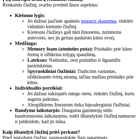
Renkantis čiužinį, svarbu įvertinti šiuos aspektus:
Kietumo lygis:
Jei dažnai jaučiate apatinės
nugaros skausmas
, rinkitės
vidutinio kietumo čiužinį.
Kietesnis čiužinys gali tikti žmonėms, turintiems
antsvorio, nes jis geriau paskirsto kūno svorį.
Medžiaga:
Memory foam (atminties puta):
Prisitaiko prie kūno
formų ir užtikrina tolygų spaudimą.
Lateksas:
Natūralus, orui pralaidus ir ilgaamžis
pasirinkimas.
Spyruokliniai čiužiniai:
Tradicinis variantas,
užtikrinantis tvirtą atramą, tačiau mažiau prisitaiko prie
kūno.
Individualūs poreikiai:
Jei dažnai sukiojatės miego metu, rinkitės čiužinį, kuris
sugeria judesius.
Alergiškiems žmonėms tinka hipoalerginiai čiužiniai.
Bandymo laikotarpis:
Dauguma gamintojų siūlo
bandomuosius laikotarpius, todėl išbandykite čiužinį namuose
ir įsitikinkite, kad jis tinka.
Kaip išbandyti čiužinį prieš perkant?
Prieš įsigydami čiužinį, pasinaudokite šiais patarimais: