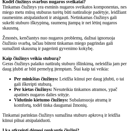
Kodėl čiužinys svarbus nugaros sveikatai?
Tinkamas čiužinys yra esminis nugaros sveikatos komponentas, nes
miego metu mūsų stuburas turėtų būti natūralioje padėtyje, leidžiant
raumenims atsipalaiduoti ir atsigauti. Netinkamas čiužinys gali
sukelti stuburo iškrypimą, raumenų įtampą ir net lėtinį nugaros
skausmą.
Žmonės, kenčiantys nuo nugaros problemų, dažnai ignoruoja
čiužinio svarbą, tačiau būtent tinkamas miego pagrindas gali
sumažinti skausmą ir pagerinti gyvenimo kokybę.
Kaip čiužinys veikia stuburą?
Geras čiužinys palaiko natūralų stuburo išlinkimą, neleidžia jam per
daug įdubti ar būti pernelyg įtemptam. Štai kaip tai veikia:
Per minkštas čiužinys:
Leidžia kūnui per daug įdubti, o tai
gali iškreipti stuburą.
Per kietas čiužinys:
Nesuteikia tinkamos atramos, ypač
apatinės nugaros dalies srityje.
Vidutinio kietumo čiužinys:
Subalansuoja atramą ir
komfortą, todėl tinka daugumai žmonių.
Tinkamai parinktas čiužinys sumažina stuburo apkrovą ir leidžia
kūnui pilnai atsipalaiduoti.
Į ką atkreipti dėmesį renkantis čiužinį?