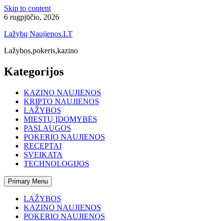
Skip to content
6 rugpjūčio, 2026
Lažybų Naujienos.LT
Lažybos,pokeris,kazino
Kategorijos
KAZINO NAUJIENOS
KRIPTO NAUJIENOS
LAŽYBOS
MIESTŲ ĮDOMYBĖS
PASLAUGOS
POKERIO NAUJIENOS
RECEPTAI
SVEIKATA
TECHNOLOGIJOS
Primary Menu
LAŽYBOS
KAZINO NAUJIENOS
POKERIO NAUJIENOS