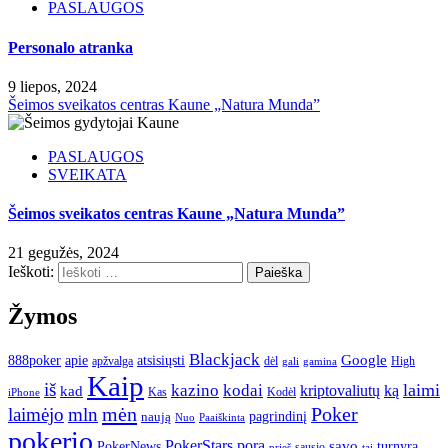
PASLAUGOS
Personalo atranka
9 liepos, 2024
Šeimos sveikatos centras Kaune „Natura Munda”
PASLAUGOS
SVEIKATA
Šeimos sveikatos centras Kaune „Natura Munda”
21 gegužės, 2024
Ieškoti:
Žymos
Blackjack
atsisiųsti
Google
888poker
apie
apžvalga
dėl
High
gamina
gali
Kaip
iš
kodai
laimi
kazino
ką
kad
kriptovaliutų
Kas
Kodėl
iPhone
mėn
Poker
laimėjo
mln
pagrindinį
naują
Nuo
Paaiškinta
pokerio
PokerStars
pora
savo
turnyrą
PokerNews
sausio
prieš
tai