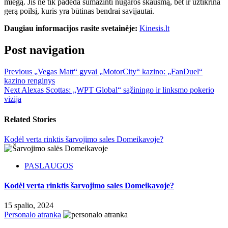
miegą. Jis ne tik padeda sumažinti nugaros skausmą, bet ir užtikrina
gerą poilsį, kuris yra būtinas bendrai savijautai.
Daugiau informacijos rasite svetainėje:
Kinesis.lt
Post navigation
Previous
„Vegas Matt“ gyvai „MotorCity“ kazino: „FanDuel“
kazino renginys
Next
Alexas Scottas: „WPT Global“ sąžiningo ir linksmo pokerio
vizija
Related Stories
Kodėl verta rinktis šarvojimo sales Domeikavoje?
PASLAUGOS
Kodėl verta rinktis šarvojimo sales Domeikavoje?
15 spalio, 2024
Personalo atranka