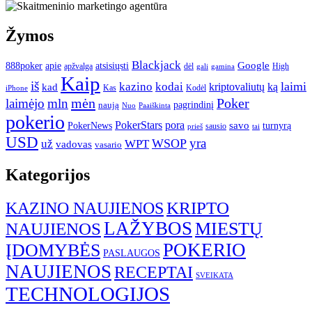
Žymos
Blackjack
atsisiųsti
Google
888poker
apie
apžvalga
dėl
High
gamina
gali
Kaip
iš
kodai
laimi
kazino
ką
kad
kriptovaliutų
Kas
Kodėl
iPhone
mėn
Poker
laimėjo
mln
pagrindinį
naują
Nuo
Paaiškinta
pokerio
PokerStars
pora
savo
turnyrą
PokerNews
sausio
prieš
tai
USD
yra
WSOP
už
WPT
vadovas
vasario
Kategorijos
KRIPTO
KAZINO NAUJIENOS
LAŽYBOS
MIESTŲ
NAUJIENOS
POKERIO
ĮDOMYBĖS
PASLAUGOS
NAUJIENOS
RECEPTAI
SVEIKATA
TECHNOLOGIJOS