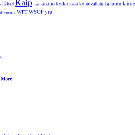
Kaip
iš
laimė
kodai
laimi
kazino
ką
kad
kriptovaliutų
Kas
Kodėl
e
yra
WSOP
WPT
as
vasario
re
d More