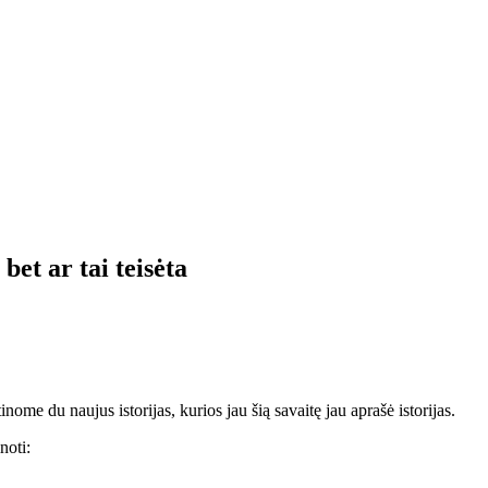
t ar tai teisėta
inome du naujus istorijas, kurios jau šią savaitę jau aprašė istorijas.
noti: