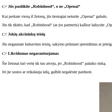
👉
Jūs pasitikite „Robinhood“, o ne „Openai“
Kai perkate vieną iš žetonų, jūs tiesiogiai neturite „Openai“ gabalo.
Jūs tik tikitės, kad „Robinhood“ (ar jos partneris) kažkur laikysite „Op
👉
Jokių akcininkų teisių
Jūs negaunate balsavimo teisių, sakymo priimant sprendimus ar prieigą
👉
Likvidumas negarantuojamas
Šie žetonai turi vertę tik tuo atveju, jei „Robinhood“ palaiko rinką.
Jei jie sustos ar reikalauja lašų, ​​galbūt negalėsite parduoti.