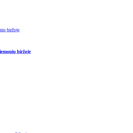
ių biržoje
iemonių biržoje