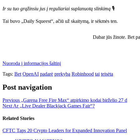
Ir su tuo grąžinsiu jus į reguliariai suplanuotą slinkimą
🎙️
Tai buvo „Daily Squeest“, ačiū už skaitymą, ir sėkmės ten.
Dabar jūs žinote. Bet pa
Nuoroda į informacijos šaltinį
Tags:
Bet
OpenAI
padarė
prekybą
Robinhood
tai
teisėta
Post navigation
Previous
„Garena Free Fire Max“ atpirkimo kodai birželio 27 d
Next
Ar „Live Dealer Blackjack Games Fair“?
Related Stories
CFTC Taps 20 Crypto Leaders for Expanded Innovation Panel