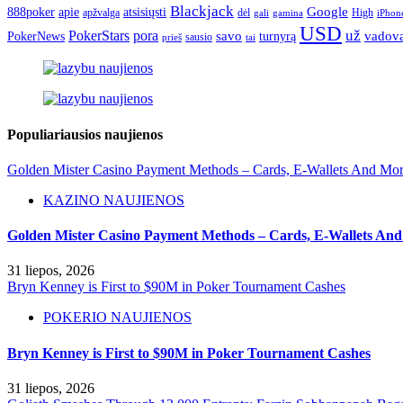
Blackjack
atsisiųsti
Google
888poker
apie
apžvalga
dėl
High
gamina
iPhon
gali
USD
už
PokerStars
pora
savo
turnyrą
vadov
PokerNews
sausio
prieš
tai
Populiariausios naujienos
Golden Mister Casino Payment Methods – Cards, E‑Wallets And Mo
KAZINO NAUJIENOS
Golden Mister Casino Payment Methods – Cards, E‑Wallets An
31 liepos, 2026
Bryn Kenney is First to $90M in Poker Tournament Cashes
POKERIO NAUJIENOS
Bryn Kenney is First to $90M in Poker Tournament Cashes
31 liepos, 2026