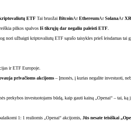
kriptovaliutų ETF
Tai bruožai
Bitcoin
Ar
Ethereum
Ar
Solana
Ar
X
 reiškia pilkos spalvos
Iš tikrųjų dar negaliu paleisti ETF
.
nori užbaigti kriptovaliutų ETF sąrašo taisykles prieš leisdamas tai g
ijas ir ETF Europoje.
stovauja privačioms akcijoms
– Įmonės, į kurias negalite investuoti, ne
s prekybos investuotojams būdą, kaip gauti kainą „Openai“ – tai, ką 
 palaikomi 1: 1 realiomis „Openai“ akcijomis,
Jūs nesate teisiškai „Op