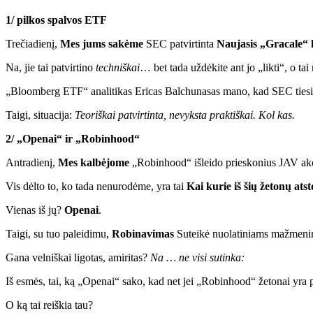
1/ pilkos spalvos ETF
Trečiadienį,
Mes jums sakėme
SEC patvirtinta
Naujasis „Gracale“ 
Na, jie tai patvirtino
techniškai
… bet tada uždėkite ant jo „likti“, o tai
„Bloomberg ETF“ analitikas Ericas Balchunasas mano, kad SEC tiesiog 
Taigi, situacija:
Teoriškai patvirtinta, nevyksta praktiškai. Kol kas.
2/ „Openai“ ir „Robinhood“
Antradienį,
Mes kalbėjome
„Robinhood“ išleido prieskonius JAV akc
Vis dėlto to, ko tada nenurodėme, yra tai
Kai kurie iš šių žetonų at
Vienas iš jų?
Openai
.
Taigi, su tuo paleidimu,
Robinavimas
Suteikė nuolatiniams mažmeninė
Gana velniškai ligotas, amiritas?
Na … ne visi sutinka:
Iš esmės, tai, ką „Openai“ sako, kad net jei „Robinhood“ žetonai yra
O ką tai reiškia tau?