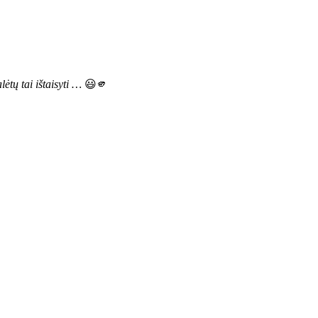
ėtų tai ištaisyti …
😃🫵