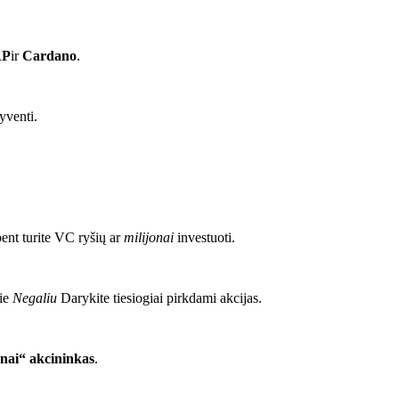
RP
ir
Cardano
.
yventi.
bent turite VC ryšių ar
milijonai
investuoti.
jie
Negaliu
Darykite tiesiogiai pirkdami akcijas.
enai“ akcininkas
.