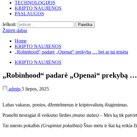
TECHNOLOGIJOS
KRIPTO NAUJIENOS
PASLAUGOS
Ieškoti:
Žiūrėti dabar
Home
KRIPTO NAUJIENOS
„Robinhood“ padarė „Openai“ prekybą … bet ar tai teisėta
KRIPTO NAUJIENOS
„Robinhood“ padarė „Openai“ prekybą … be
admin
5 liepos, 2025
Labas vakaras, ponios, džentelmenas ir kriptovaliutų išsigimimas.
Pranešti tiesiogiai iš veiksmo širdies
(mano stalas)
– Mes ką tik patvirt
Tai miesto pokalbis
(Grupiniai pokalbiai)
Šiuo metu ir štai ką reikia ži