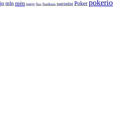
pokerio
mėn
Poker
jo
mln
pagrindinį
naują
Nuo
Paaiškinta