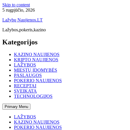
Skip to content
5 rugpjūčio, 2026
Lažybų Naujienos.LT
Lažybos,pokeris,kazino
Kategorijos
KAZINO NAUJIENOS
KRIPTO NAUJIENOS
LAŽYBOS
MIESTŲ ĮDOMYBĖS
PASLAUGOS
POKERIO NAUJIENOS
RECEPTAI
SVEIKATA
TECHNOLOGIJOS
Primary Menu
LAŽYBOS
KAZINO NAUJIENOS
POKERIO NAUJIENOS