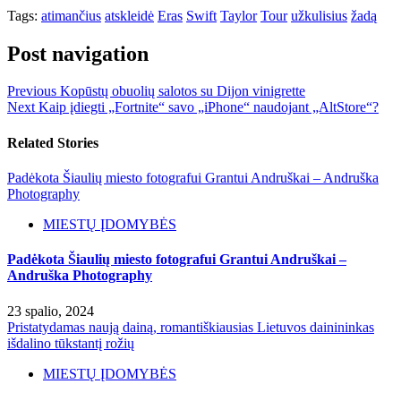
Tags:
atimančius
atskleidė
Eras
Swift
Taylor
Tour
užkulisius
žadą
Post navigation
Previous
Kopūstų obuolių salotos su Dijon vinigrette
Next
Kaip įdiegti „Fortnite“ savo „iPhone“ naudojant „AltStore“?
Related Stories
Padėkota Šiaulių miesto fotografui Grantui Andruškai – Andruška
Photography
MIESTŲ ĮDOMYBĖS
Padėkota Šiaulių miesto fotografui Grantui Andruškai –
Andruška Photography
23 spalio, 2024
Pristatydamas naują dainą, romantiškiausias Lietuvos dainininkas
išdalino tūkstantį rožių
MIESTŲ ĮDOMYBĖS