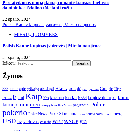
Pristatydamas naują dainą, romantiškiausias Lietuvos
dainininkas išdalino tūkstantį rožių
22 spalio, 2024
Poilsis Kaune kupinas įvairovės | Miesto naujienos
MIESTŲ ĮDOMYBĖS
Poilsis Kaune kupinas įvairovės | Miesto naujienos
21 spalio, 2024
Ieškoti:
Žymos
Blackjack
atsisiųsti
Google
888poker
apie
apžvalga
dėl
High
gamina
gali
Kaip
iš
kodai
laimi
kazino
ką
kad
kriptovaliutų
Kas
Kodėl
iPhone
mėn
Poker
laimėjo
mln
pagrindinį
naują
Nuo
Paaiškinta
pokerio
PokerStars
pora
savo
turnyrą
PokerNews
sausio
prieš
tai
USD
yra
WSOP
už
WPT
vadovas
vasario