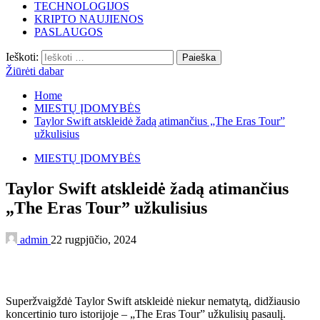
TECHNOLOGIJOS
KRIPTO NAUJIENOS
PASLAUGOS
Ieškoti:
Žiūrėti dabar
Home
MIESTŲ ĮDOMYBĖS
Taylor Swift atskleidė žadą atimančius „The Eras Tour”
užkulisius
MIESTŲ ĮDOMYBĖS
Taylor Swift atskleidė žadą atimančius
„The Eras Tour” užkulisius
admin
22 rugpjūčio, 2024
Superžvaigždė Taylor Swift atskleidė niekur nematytą, didžiausio
koncertinio turo istorijoje – „The Eras Tour” užkulisių pasaulį.