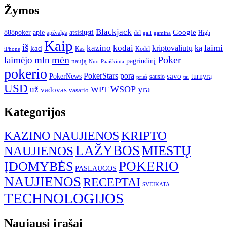
Žymos
Blackjack
atsisiųsti
Google
888poker
apie
apžvalga
dėl
High
gamina
gali
Kaip
iš
kodai
laimi
kazino
ką
kad
kriptovaliutų
Kas
Kodėl
iPhone
mėn
Poker
laimėjo
mln
pagrindinį
naują
Nuo
Paaiškinta
pokerio
PokerStars
pora
savo
turnyrą
PokerNews
sausio
prieš
tai
USD
yra
WSOP
už
WPT
vadovas
vasario
Kategorijos
KRIPTO
KAZINO NAUJIENOS
LAŽYBOS
MIESTŲ
NAUJIENOS
POKERIO
ĮDOMYBĖS
PASLAUGOS
NAUJIENOS
RECEPTAI
SVEIKATA
TECHNOLOGIJOS
Naujausi įrašai