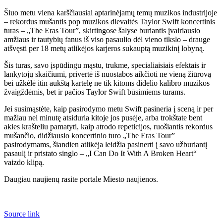
Šiuo metu viena karščiausiai aptarinėjamų temų muzikos industrijoje
– rekordus mušantis pop muzikos dievaitės Taylor Swift koncertinis
turas – „The Eras Tour”, skirtingose šalyse buriantis įvairiausio
amžiaus ir tautybių fanus iš viso pasaulio dėl vieno tikslo – drauge
atšvęsti per 18 metų atlikėjos karjeros sukauptą muzikinį lobyną.
Šis turas, savo įspūdingu mąstu, trukme, specialiaisiais efektais ir
lankytojų skaičiumi, privertė iš nuostabos aikčioti ne vieną žiūrovą
bei užkėlė itin aukštą kartelę ne tik kitoms didelio kalibro muzikos
žvaigždėmis, bet ir pačios Taylor Swift būsimiems turams.
Jei susimąstėte, kaip pasirodymo metu Swift pasineria į sceną ir per
mažiau nei minutę atsiduria kitoje jos pusėje, arba trokštate bent
akies krašteliu pamatyti, kaip atrodo repeticijos, ruošiantis rekordus
mušančio, didžiausio koncertinio turo „The Eras Tour”
pasirodymams, šiandien atlikėja leidžia pasinerti į savo užburiantį
pasaulį ir pristato singlo – „I Can Do It With A Broken Heart“
vaizdo klipą.
Daugiau naujienų rasite portale Miesto naujienos.
Source link