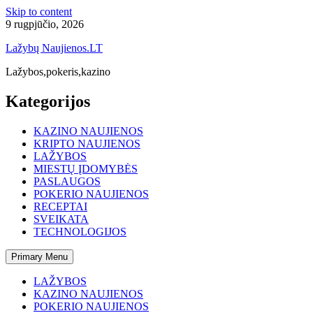
Skip to content
9 rugpjūčio, 2026
Lažybų Naujienos.LT
Lažybos,pokeris,kazino
Kategorijos
KAZINO NAUJIENOS
KRIPTO NAUJIENOS
LAŽYBOS
MIESTŲ ĮDOMYBĖS
PASLAUGOS
POKERIO NAUJIENOS
RECEPTAI
SVEIKATA
TECHNOLOGIJOS
Primary Menu
LAŽYBOS
KAZINO NAUJIENOS
POKERIO NAUJIENOS